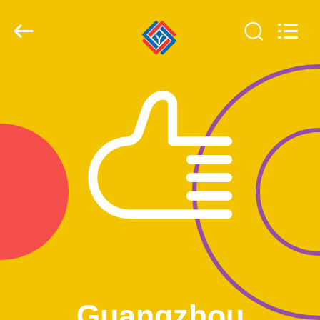
Guangzhou
Jiuying
Food
Machinery
Co.,Ltd.
All
Rights
Reserved.
ДОМОЙ
ПРОДУКТЫ
VR-
ШОУ
О
НАС
ЭКСКУРСИЯ
Guangzhou