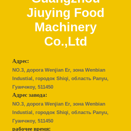
ПО
Jiuying Food
ЗАВОДУ
Machinery
КОНТРОЛЬ
Co.,Ltd
КАЧЕСТВА
СВЯЖИТЕСЬ
Адрес:
С
NO.3, дорога Wenjian Er, зона Wenbian
НАМИ
Industial, городок Shiqi, область Panyu,
Гуанчжоу, 511450
НОВОСТИ
Адрес завода:
NO.3, дорога Wenjian Er, зона Wenbian
Industial, городок Shiqi, область Panyu,
СЛУЧАИ
Гуанчжоу, 511450
рабочее время: