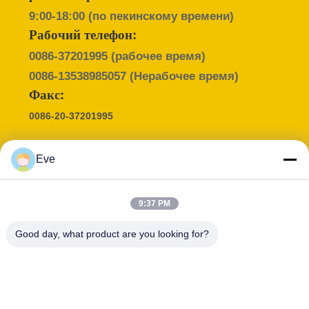
БЛОГ
9:00-18:00 (по пекинскому времени)
Рабочий телефон:
ЗАПРОСИТЕ
0086-37201995
(рабочее время)
ЦИТАТУ
0086-13538985057
(Нерабочее время)
Факс:
КАРТА
0086-20-37201995
САЙТА
Eve
ПОЛИТИКА
Контактное лицо :
Miss. Eve
КОНФИДЕНЦИАЛЬНОСТИ
9:37 PM
Эл. почта :
Good day, what product are you looking for?
knutty@jiuyingfoodma.com
Профессия :
Телефон :
Sales Manager
86 13538985057
WeChat :