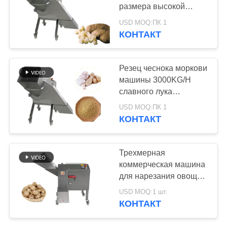
БЛОГ
размера высокой
эффективности 3
USD MOQ:ПК 1
Dicing
ЗАПРОСИТЕ
КОНТАКТ
42
ЦИТАТУ
Машина tumbler
Резец чеснока моркови
вакуума
машины 3000KG/H
КАРТА
славного лука
САЙТА
нержавеющей стали
USD MOQ:ПК 1
Dicing
КОНТАКТ
ПОЛИТИКА
14
КОНФИДЕНЦИАЛЬНОСТИ
Трехмерная
машины для
коммерческая машина
для нарезания овощей
смягчения мяса
и грибов 1000 кг/ч с
USD MOQ:1 шт.
большим входом
КОНТАКТ