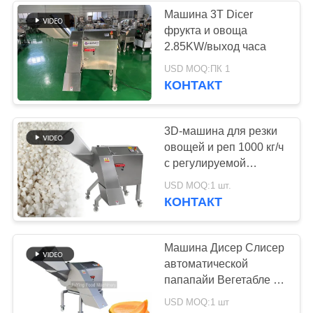
Машина 3T Dicer
фрукта и овоща
27
2.85KW/выход часа
USD MOQ:ПК 1
резец шара мяса
КОНТАКТ
3D-машина для резки
овощей и реп 1000 кг/ч
с регулируемой
скоростью резки
32
USD MOQ:1 шт.
КОНТАКТ
машина mincer
мяса
Машина Дисер Слисер
автоматической
папапайи Вегетабле с
регулируемой
USD MOQ:1 шт
скоростью