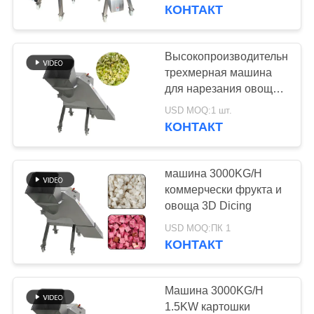
ПО
КОНТАКТ
ЗАВОДУ
Высокопроизводительная
78
КОНТРОЛЬ
трехмерная машина
машины для
для нарезания овощей
КАЧЕСТВА
и капусты 1000 кг/ч
выделения мяса
USD MOQ:1 шт.
КОНТАКТ
СВЯЖИТЕСЬ
С
машина 3000KG/H
НАМИ
коммерчески фрукта и
овоща 3D Dicing
130
НОВОСТИ
USD MOQ:ПК 1
ленточнопильный
КОНТАКТ
станок мяса
СЛУЧАИ
Машина 3000KG/H
1.5KW картошки