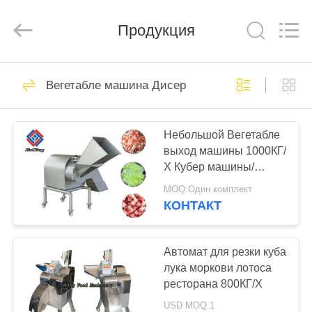
Guangzhou
Jiuying
Food
Machinery
Продукция
Co.,Ltd.
All
Rights
Reserved.
ДОМОЙ
255
Вегетабле машина Дисер
машина мяса
ПРОДУКТЫ
обрабатывая
Небольшой Вегетабле
выход машины 1000КГ/
VR-
Х Кубер машины/
ШОУ
томата Дисер
MOQ:Один комплект
КОНТАКТ
213
О
Промышленный
НАС
Автомат для резки куба
лука моркови лотоса
Slicer мяса
ресторана 800КГ/Х
ЭКСКУРСИЯ
USD MOQ:1