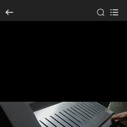
Guangzhou
Jiuying
Food
Machinery
Co.,Ltd.
All
Rights
Reserved.
ДОМОЙ
ПРОДУКТЫ
VR-
ШОУ
О
НАС
ЭКСКУРСИЯ