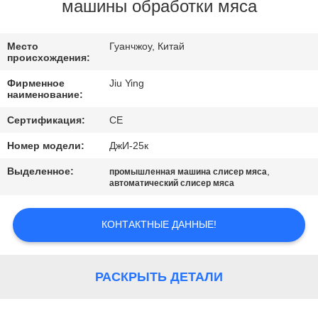
ПО
машины обработки мяса
ЗАВОДУ
Место
Гуанчжоу, Китай
происхождения:
КОНТРОЛЬ
Фирменное
Jiu Ying
КАЧЕСТВА
наименование:
Сертификация:
CE
СВЯЖИТЕСЬ
Номер модели:
ДжИ-25к
С
Выделенное:
,
промышленная машина слисер мяса
НАМИ
автоматический слисер мяса
КОНТАКТНЫЕ ДАННЫЕ!
НОВОСТИ
СЛУЧАИ
РАСКРЫТЬ ДЕТАЛИ