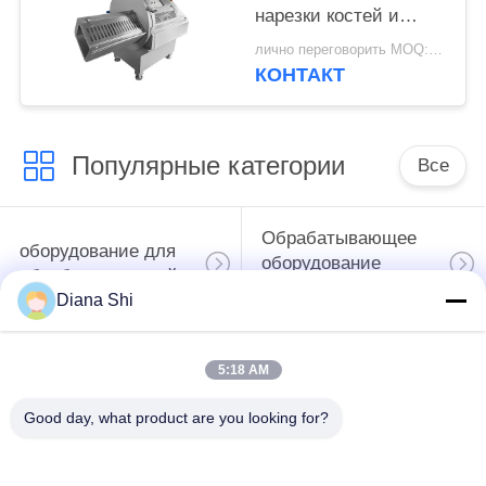
нарезки костей и
бескостного мяса для
лично переговорить MOQ:1 единица
замороженного мяса с
КОНТАКТ
удобным сенсорным
экраном
Популярные категории
Все
Обрабатывающее
оборудование для
оборудование
обработки овощей
плодоовощ
Diana Shi
машина пелер
Вегетабле машина
5:18 AM
фрукта и овоща
Дисер
Good day, what product are you looking for?
Вегетабле
Производственная
стиральная машина
линия салата