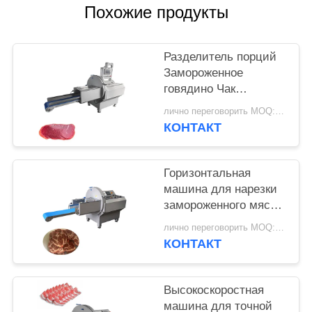
ЗАПРОСИТЕ
Похожие продукты
ЦИТАТУ
Разделитель порций
КАРТА
Замороженное
говядино Чак
САЙТА
рулонный резчик с
лично переговорить MOQ:1 шт.
0,5-30 мм
КОНТАКТ
ПОЛИТИКА
регулируемой
толщины ломты
КОНФИДЕНЦИАЛЬНОСТИ
Горизонтальная
машина для нарезки
замороженного мяса
JY-25K с выходным
лично переговорить MOQ:1 шт.
конвейером для
КОНТАКТ
предприятий
пищевой
промышленности
Высокоскоростная
машина для точной