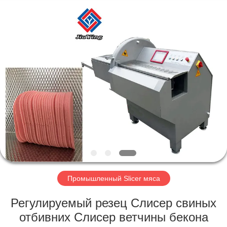
Guangzhou
Jiuying
Food
Machinery
Co.,Ltd.
All
Rights
Reserved.
ДОМОЙ
ПРОДУКТЫ
VR-
ШОУ
О
НАС
Промышленный Slicer мяса
Регулируемый резец Слисер свиных
ЭКСКУРСИЯ
отбивних Слисер ветчины бекона