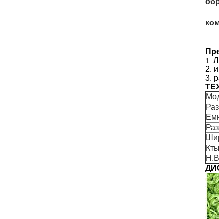
обр
ком
Пр
Л
1.
2. 
3. 
ТЕ
Мо
Ра
Емк
Раз
Шир
Кты
Н.В
ДИ