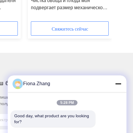
здателя
Чистка овоща и плода моя
подвергает размер механической
бле
обработке 1400*1050*1480 мм
Свяжитесь сейчас
ш бюллетень
Fiona Zhang
пишитесь на нашу информационную рассылку
5:28 PM
получения скидок и прочего.
Good day, what product are you looking 
for?