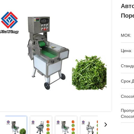
Авто
Пор
МОК:
Цена:
Станда
Срок Д
Спосо
Пропу
Спосо