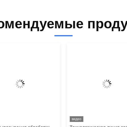
омендуемые прод
видео