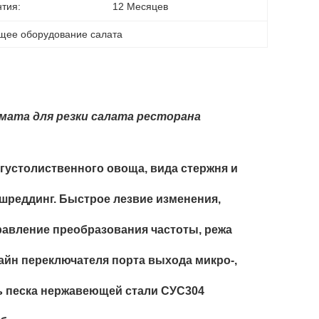
нтия:
12 Месяцев
щее оборудование салата
мата для резки салата ресторана
 густолиственного овоща, вида стержня и
 шреддинг. Быстрое лезвие изменения,
авление преобразования частоты, режа
айн переключателя порта выхода микро-,
ь песка нержавеющей стали СУС304