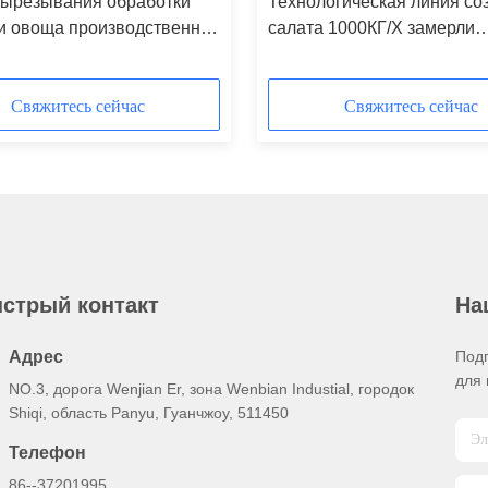
вырезывания обработки
Технологическая линия со
и овоща производственной
салата 1000КГ/Х замерли
алата моя
машиной, который Вегета
замерли бамией, который
Свяжитесь сейчас
Свяжитесь сейчас
стрый контакт
На
Адрес
Под
для 
NO.3, дорога Wenjian Er, зона Wenbian Industial, городок
Shiqi, область Panyu, Гуанчжоу, 511450
Телефон
86--37201995