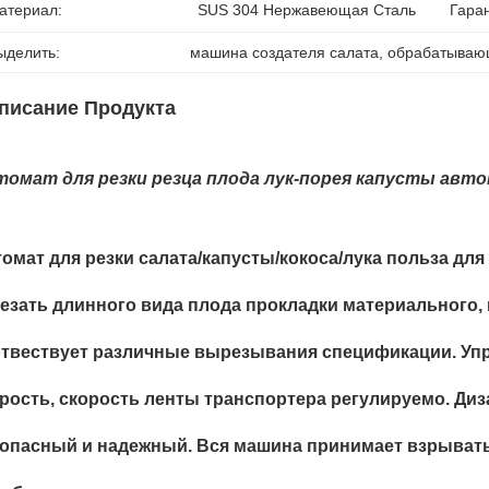
атериал:
SUS 304 Нержавеющая Сталь
Гара
ыделить:
машина создателя салата
, 
обрабатываю
писание Продукта
омат для резки резца плода лук-порея капусты авто
омат для резки салата/капусты/кокоса/лука польза для
езать длинного вида плода прокладки материального,
твествует различные вырезывания спецификации. Упр
рость, скорость ленты транспортера регулируемо. Диз
опасный и надежный. Вся машина принимает взрыват