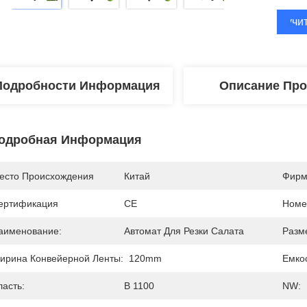
Получи
Подробности Информация
Описание Про
одробная Информация
есто Происхождения
Китай
Фирм
ертификация
CE
Номе
аименование:
Автомат Для Резки Салата
Разм
ирина Конвейерной Ленты:
120mm
Емкос
ласть:
В 1100
NW: