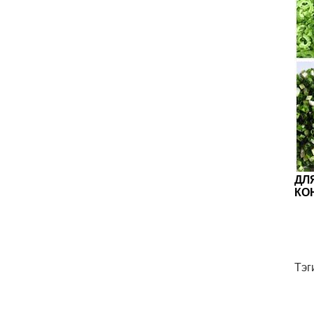
ДЛ
КО
Тэг