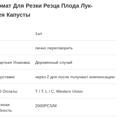
мат Для Резки Резца Плода Лук-
ея Капусты
1шт
лично переговорить
ртная Упаковка:
Деревянный случай
оставки:
через 2 дня после получают компенсацию
б Оплаты:
T / T, L / C, Western Union
скная
2000PCS/M
бность: