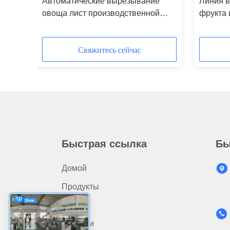
оща
Автоматические вырезывание
Линия 
овоща лист производственной
фрукта 
ы
линии салата и производственная
линии с
линия стирки
Свяжитесь сейчас
Быстрая ссылка
Бы
Домой
Продукты
О Нас
Новости