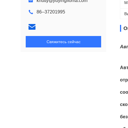
knutty@jiuyingffoma.com
М
86--37201995
В
О
Свяжитесь сейчас
Авт
Авт
отр
соо
ско
без