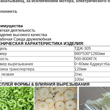
абатывающ, за исключением мотора, электрического о
понента.
еимущества
егкая деятельность
изделие высокого качества
рабочая Среда дружелюбная
ХНИЧЕСКАЯ ХАРАКТЕРИСТИКА ИЗДЕЛИЯ:
дель
ТДЖ-305
змер
980*530*1260мм
ость
500-800КГ/Х
мер вырезывания
0~60мм Адджустба
ина транспортера
120мм
 лезвия
2пкс
.:
100кг
СПЛЕЙ ФОРМЫ & ВЛИЯНИЯ ВЫРЕЗЫВАНИЯ