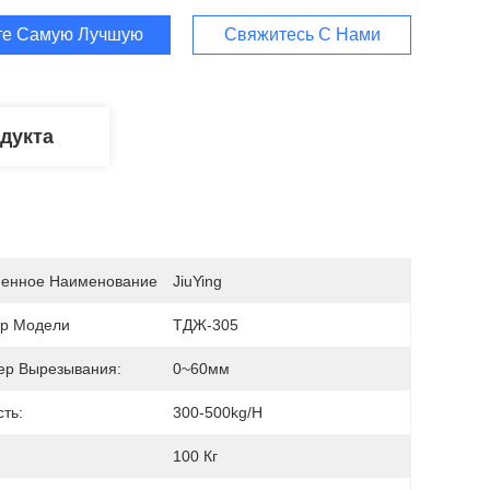
те Самую Лучшую Цену
Свяжитесь С Нами
дукта
енное Наименование
JiuYing
р Модели
ТДЖ-305
ер Вырезывания:
0~60мм
ть:
300-500kg/h
100 Кг