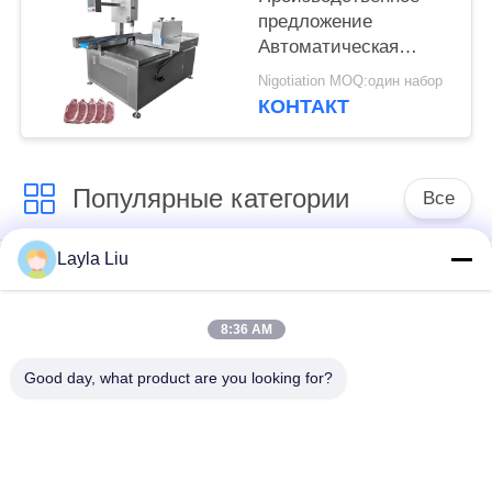
предложение
Автоматическая
костная пила машина
Nigotiation MOQ:один набор
замороженная
КОНТАКТ
говядина мясо
резачёк свинины
резка
Популярные категории
Все
Layla Liu
Обрабатывающее
оборудование для
оборудование
обработки овощей
плодоовощ
8:36 AM
Good day, what product are you looking for?
машина пелер
Вегетабле машина
фрукта и овоща
Дисер
Вегетабле