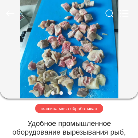
Guangzhou
Jiuying
Food
Machinery
Co.,Ltd.
All
Rights
Reserved.
ДОМОЙ
ПРОДУКТЫ
VR-
ШОУ
О
НАС
машина мяса обрабатывая
Удобное промышленное
ЭКСКУРСИЯ
оборудование вырезывания рыб,