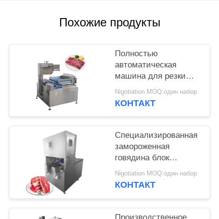
ЗАПРОСИТЕ
ЦИТАТУ
Похожие продукты
КАРТА
Полностью
САЙТА
автоматическая
машина для резки
костей
Nigotiation MOQ:один набор
ПОЛИТИКА
КОНТАКТ
КОНФИДЕНЦИАЛЬНОСТИ
Специализированная
замороженная
говядина блок
нарезания куриный
Nigotiation MOQ:один набор
Чак режущая машина
КОНТАКТ
с 8 шт лезвием
Производственное