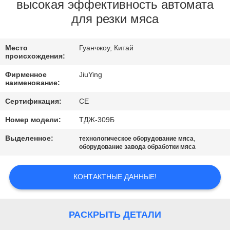
ПО
высокая эффективность автомата
для резки мяса
ЗАВОДУ
Место
Гуанчжоу, Китай
КОНТРОЛЬ
происхождения:
КАЧЕСТВА
Фирменное
JiuYing
наименование:
СВЯЖИТЕСЬ
Сертификация:
CE
С
Номер модели:
ТДЖ-309Б
НАМИ
Выделенное:
,
технологическое оборудование мяса
оборудование завода обработки мяса
НОВОСТИ
КОНТАКТНЫЕ ДАННЫЕ!
СЛУЧАИ
РАСКРЫТЬ ДЕТАЛИ