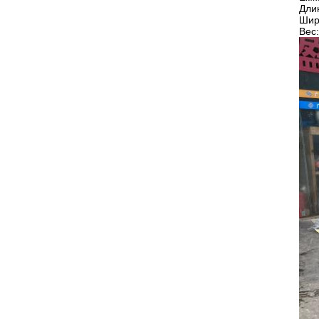
Дли
Шир
Вес: