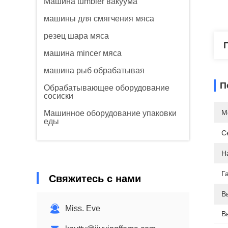
Машина tumbler вакуума
машины для смягчения мяса
резец шара мяса
машина mincer мяса
машина рыб обрабатывая
П
Обрабатывающее оборудование
сосиски
М
Машинное оборудование упаковки
еды
С
Н
Г
Свяжитесь с нами
В
Miss. Eve
В