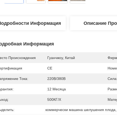
Подробности Информация
Описание Про
одробная Информация
есто Происхождения
Гуанчжоу, Китай
Фирм
ертификация
CE
Номе
апряжение Тока:
220В/380В
Сила
арантия:
12 Месяца
Разм
ыход:
500КГ/Х
Мате
ыделить:
коммерчески машина шелушения плода
,