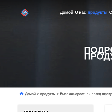
Домой
О нас
продукты
С
ПОДР
ПРОД
Домой
>
продукты
>
Высокоскоростной резец шред
продукты