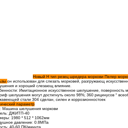
Новый Н тип резец шредера моркови Пелер морк
ьзы
он использован для слезать морковей, разгружающ искусственн
ушения и хороший слезающ влияние.
бенности: Имитационное искусственное шелушение, поверхность мат
ариф шелушения могут достигнуть около 98%; 360 рицинусов ° все
жавеющей стали 304 сделан, силен и коррозионностоек
нический параметр
: Машина шелушения моркови
ель: ДЖИТП-40
меры: 1980 * 512 * 1062мм
душное давление: 0.8МПа
ость: 40-60 ПК/минута