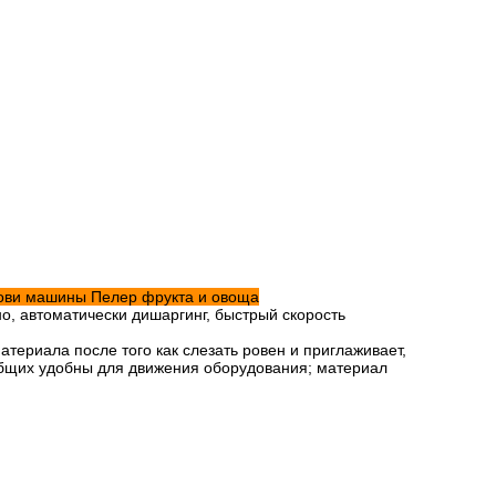
ови машины Пелер фрукта и овоща
о, автоматически дишаргинг, быстрый скорость
ериала после того как слезать ровен и приглаживает,
общих удобны для движения оборудования; материал