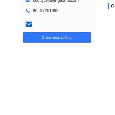
knutty@jiuyingffoma.com
О
86--37201995
Свяжитесь сейчас