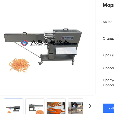
Мор
МОК:
Станда
Срок Д
Спосо
Пропу
Спосо
Получи