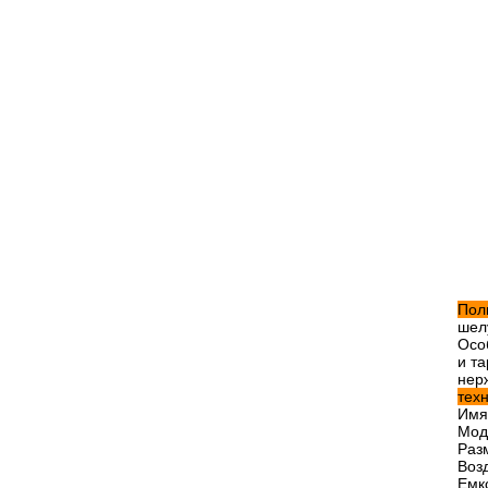
Пол
шел
Осо
и т
нер
тех
Имя
Мод
Раз
Воз
Емк