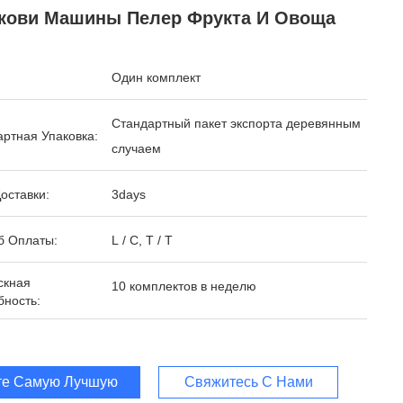
кови Машины Пелер Фрукта И Овоща
Один комплект
Стандартный пакет экспорта деревянным
ртная Упаковка:
случаем
оставки:
3days
б Оплаты:
L / C, T / T
скная
10 комплектов в неделю
бность:
те Самую Лучшую Цену
Свяжитесь С Нами