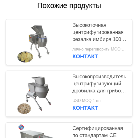
ЗАПРОСИТЕ
Похожие продукты
ЦИТАТУ
Высокоточная
КАРТА
центрифугированная
резалка имбиря 1000
САЙТА
кг/ч с 12-станционной
лично переговорить MOQ:1 шт.
режущей головой для
КОНТАКТ
ПОЛИТИКА
пищевых
процессоров
КОНФИДЕНЦИАЛЬНОСТИ
Высокопроизводительный
центрифугирующий
дробилка для грибов
3000 кг/ч с полным
USD MOQ:1 шт.
спектром
КОНТАКТ
взаимозаменяемых
режущих голов
Сертифицированная
по стандартам CE