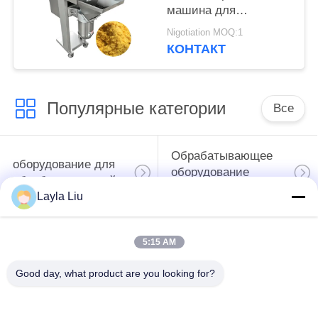
машина для
измельчения кожуры
Nigotiation MOQ:1
апельсинов и
КОНТАКТ
разбивания яичного
желтка
Популярные категории
Все
Обрабатывающее
оборудование для
оборудование
обработки овощей
плодоовощ
Layla Liu
машина пелер
Вегетабле машина
5:15 AM
фрукта и овоща
Дисер
Good day, what product are you looking for?
Вегетабле
Производственная
стиральная машина
линия салата