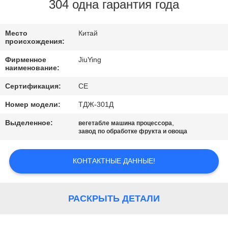
ПО
304 одна гарантия года
ЗАВОДУ
Место
Китай
происхождения:
КОНТРОЛЬ
Фирменное
JiuYing
КАЧЕСТВА
наименование:
Сертификация:
CE
СВЯЖИТЕСЬ
Номер модели:
ТДЖ-301Д
С
Выделенное:
,
вегетабле машина процессора
НАМИ
завод по обработке фрукта и овоща
КОНТАКТНЫЕ ДАННЫЕ!
НОВОСТИ
СЛУЧАИ
РАСКРЫТЬ ДЕТАЛИ