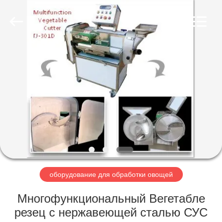
Guangzhou
Jiuying
Food
Machinery
Co.,Ltd.
All
Rights
Reserved.
ДОМОЙ
ПРОДУКТЫ
VR-
ШОУ
О
НАС
оборудование для обработки овощей
Многофункциональный Вегетабле
ЭКСКУРСИЯ
резец с нержавеющей сталью СУС