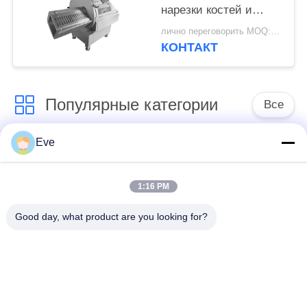
нарезки костей и
бескостного мяса для
лично переговорить MOQ:1 единица
замороженного мяса с
КОНТАКТ
удобным сенсорным
экраном
Популярные категории
Все
Eve
Обрабатывающее
оборудование для
оборудование
обработки овощей
плодоовощ
1:16 PM
Good day, what product are you looking for?
машина пелер
Вегетабле машина
фрукта и овоща
Дисер
Вегетабле
Производственная
стиральная машина
линия салата