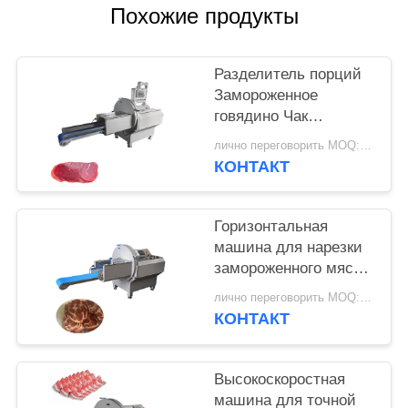
ЗАПРОСИТЕ
Похожие продукты
ЦИТАТУ
Разделитель порций
КАРТА
Замороженное
говядино Чак
САЙТА
рулонный резчик с
лично переговорить MOQ:1 шт.
0,5-30 мм
КОНТАКТ
ПОЛИТИКА
регулируемой
толщины ломты
КОНФИДЕНЦИАЛЬНОСТИ
Горизонтальная
машина для нарезки
замороженного мяса
JY-25K с выходным
лично переговорить MOQ:1 шт.
конвейером для
КОНТАКТ
предприятий
пищевой
промышленности
Высокоскоростная
машина для точной