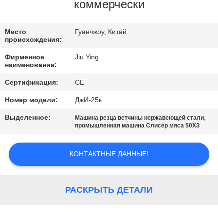
ПО
коммерчески
ЗАВОДУ
Место
Гуанчжоу, Китай
происхождения:
КОНТРОЛЬ
Фирменное
Jiu Ying
КАЧЕСТВА
наименование:
Сертификация:
CE
СВЯЖИТЕСЬ
Номер модели:
ДжИ-25к
С
Выделенное:
,
Машина резца ветчины нержавеющей стали
НАМИ
промышленная машина Слисер мяса 50ХЗ
КОНТАКТНЫЕ ДАННЫЕ!
НОВОСТИ
СЛУЧАИ
РАСКРЫТЬ ДЕТАЛИ