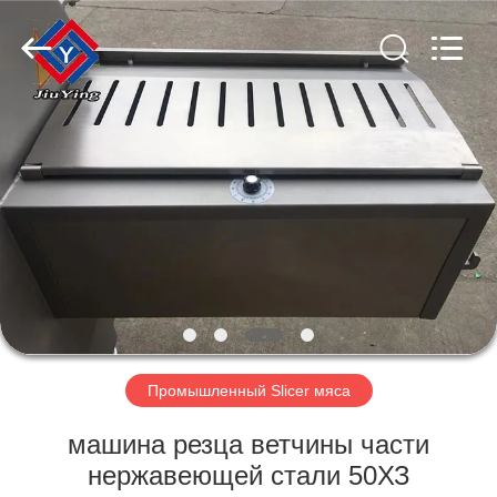
Guangzhou
Jiuying
Food
Machinery
Co.,Ltd.
All
Rights
Reserved.
ДОМОЙ
ПРОДУКТЫ
VR-
ШОУ
О
НАС
Промышленный Slicer мяса
машина резца ветчины части
ЭКСКУРСИЯ
нержавеющей стали 50ХЗ