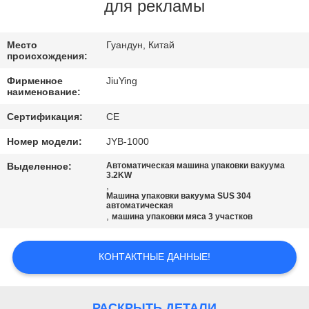
ПО
для рекламы
ЗАВОДУ
Место
Гуандун, Китай
происхождения:
КОНТРОЛЬ
Фирменное
JiuYing
КАЧЕСТВА
наименование:
Сертификация:
CE
СВЯЖИТЕСЬ
Номер модели:
JYB-1000
С
Выделенное:
Автоматическая машина упаковки вакуума
3.2KW
НАМИ
,
Машина упаковки вакуума SUS 304
автоматическая
,
машина упаковки мяса 3 участков
НОВОСТИ
КОНТАКТНЫЕ ДАННЫЕ!
СЛУЧАИ
РАСКРЫТЬ ДЕТАЛИ