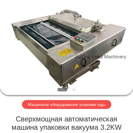
Guangzhou
Jiuying
Food
Machinery
Co.,Ltd.
All
Rights
Reserved.
ДОМОЙ
ПРОДУКТЫ
VR-
ШОУ
О
НАС
Машинное оборудование упаковки еды
Сверхмощная автоматическая
ЭКСКУРСИЯ
машина упаковки вакуума 3.2KW