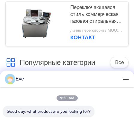
для упаковки
Переключающаяся
продуктов питания с
стиль коммерческая
функцией
газовая стиральная
взвешивания и
пищевая
лично переговорить MOQ:1 шт.
маркировки
уплотнительная
КОНТАКТ
упаковочная машина
с 6 подносами
Популярные категории
Все
Eve
Обрабатывающее
оборудование для
оборудование
обработки овощей
плодоовощ
9:50 AM
Good day, what product are you looking for?
машина пелер
Вегетабле машина
фрукта и овоща
Дисер