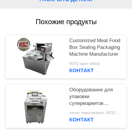
ЗАПРОСИТЕ
ЦИТАТУ
Похожие продукты
КАРТА
САЙТА
Customized Meat Food
Box Sealing Packaging
Machine Manufacturer
ПОЛИТИКА
MOQ:один набор
КОНФИДЕНЦИАЛЬНОСТИ
КОНТАКТ
Оборудование для
упаковки
супермаркетов
Коммерческие
лично переговорить MOQ:1 шт.
фрукты и овощи
КОНТАКТ
Склеивающая пленка
Упаковочная машина