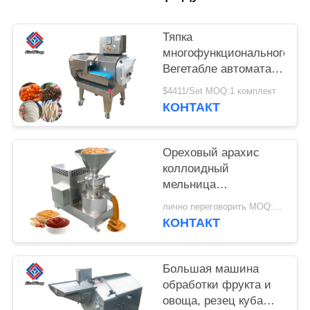
ЗАПРОСИТЕ
ЦИТАТУ
Тяпка
многофункционального
КАРТА
Вегетабле автомата
для резки
САЙТА
$4411/Set MOQ:1 комплект
автоматическая
КОНТАКТ
Вегетабле
ПОЛИТИКА
Ореховый арахис
КОНФИДЕНЦИАЛЬНОСТИ
коллоидный
мельница
миндальное масло
лично переговорить MOQ:Один набор
изготавливая кунжут
КОНТАКТ
какао-бобы паста
измельчитель
Большая машина
обработки фрукта и
овоща, резец куба