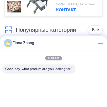
плода Дисинг
$9999/Set MOQ:1 комплект
КОНТАКТ
Популярные категории
Все
Fiona Zhang
Обрабатывающее
оборудование для
оборудование
обработки овощей
плодоовощ
8:48 AM
Good day, what product are you looking for?
машина пелер
Вегетабле машина
фрукта и овоща
Дисер
Вегетабле
Производственная
стиральная машина
линия салата
плода