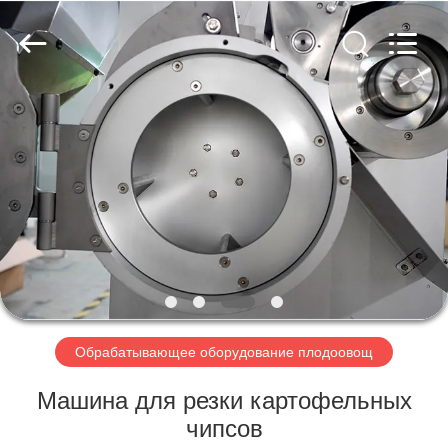
Guangzhou
Jiuying
Food
Machinery
Co.,Ltd.
All
Rights
Reserved.
ДОМОЙ
ПРОДУКТЫ
VR-
ШОУ
О
НАС
Обрабатывающее оборудование плодоовощ
Машина для резки картофельных
ЭКСКУРСИЯ
чипсов