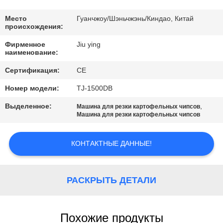
ПО
ЗАВОДУ
Место
Гуанчжоу/Шэньчжэнь/Киндао, Китай
происхождения:
Фирменное
Jiu ying
КОНТРОЛЬ
наименование:
КАЧЕСТВА
Сертификация:
CE
Номер модели:
TJ-1500DB
СВЯЖИТЕСЬ
Выделенное:
,
Машина для резки картофельных чипсов
С
Машина для резки картофельных чипсов
НАМИ
КОНТАКТНЫЕ ДАННЫЕ!
НОВОСТИ
РАСКРЫТЬ ДЕТАЛИ
СЛУЧАИ
Похожие продукты