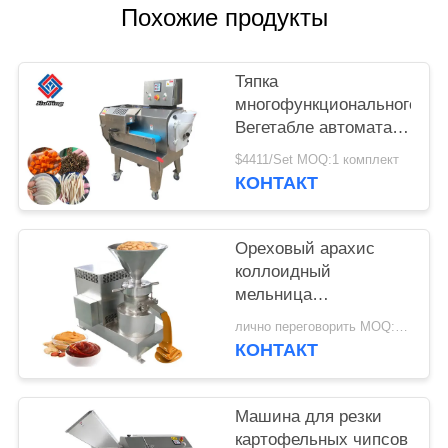
ЗАПРОСИТЕ
Похожие продукты
ЦИТАТУ
Тяпка
КАРТА
многофункционального
Вегетабле автомата
САЙТА
для резки
$4411/Set MOQ:1 комплект
автоматическая
КОНТАКТ
ПОЛИТИКА
Вегетабле
КОНФИДЕНЦИАЛЬНОСТИ
Ореховый арахис
коллоидный
мельница
миндальное масло
лично переговорить MOQ:Один набор
изготавливая кунжут
КОНТАКТ
какао-бобы паста
измельчитель
Машина для резки
картофельных чипсов