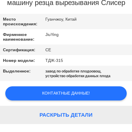
ПО
машину резца вырезывания Слисер
ЗАВОДУ
Место
Гуанчжоу, Китай
происхождения:
КОНТРОЛЬ
Фирменное
JiuYing
КАЧЕСТВА
наименование:
Сертификация:
CE
СВЯЖИТЕСЬ
Номер модели:
ТДЖ-315
С
Выделенное:
,
завод по обработке плодоовощ
НАМИ
устройство обработки данных плода
КОНТАКТНЫЕ ДАННЫЕ!
НОВОСТИ
СЛУЧАИ
РАСКРЫТЬ ДЕТАЛИ