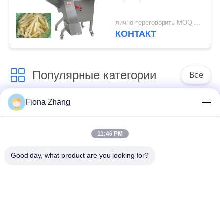
лично переговорить MOQ:one set
КОНТАКТ
Популярные категории
Все
Fiona Zhang
Обрабатывающее
оборудование для
оборудование
обработки овощей
плодоовощ
11:46 PM
Good day, what product are you looking for?
машина пелер
Вегетабле машина
фрукта и овоща
Дисер
Вегетабле
Производственная
стиральная машина
линия салата