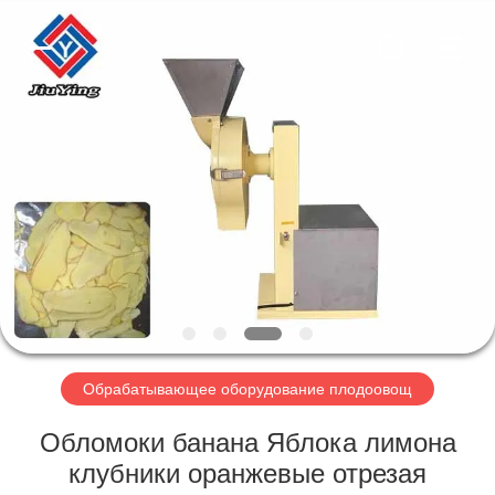
Guangzhou
Jiuying
Food
Machinery
Co.,Ltd.
All
Rights
Reserved.
ДОМОЙ
ПРОДУКТЫ
VR-
ШОУ
О
НАС
Обрабатывающее оборудование плодоовощ
Обломоки банана Яблока лимона
ЭКСКУРСИЯ
клубники оранжевые отрезая